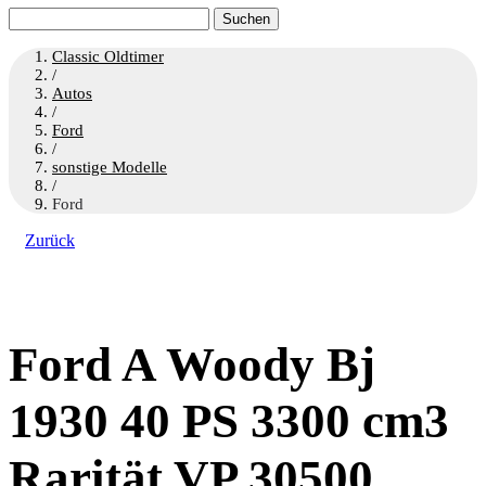
Suchen
nach:
Classic Oldtimer
/
Autos
/
Ford
/
sonstige Modelle
/
Ford
Zurück
Ford A Woody Bj
1930 40 PS 3300 cm3
Rarität VP 30500