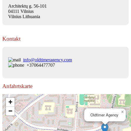
Architektų g. 56-101
04111 Vilnius
Vilnius Lithuania
Kontakt
info@oldtimeragency.com
+37064477707
Anfahrtskarte
+
−
×
Oldtimer Agency