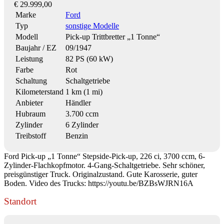
€ 29.999,00
Marke
Ford
Typ
sonstige Modelle
Modell
Pick-up Trittbretter „1 Tonne“
Baujahr / EZ
09/1947
Leistung
82 PS (60 kW)
Farbe
Rot
Schaltung
Schaltgetriebe
Kilometerstand
1 km (1 mi)
Anbieter
Händler
Hubraum
3.700 ccm
Zylinder
6 Zylinder
Treibstoff
Benzin
Ford Pick-up „1 Tonne“ Stepside-Pick-up, 226 ci, 3700 ccm, 6-
Zylinder-Flachkopfmotor. 4-Gang-Schaltgetriebe. Sehr schöner,
preisgünstiger Truck. Originalzustand. Gute Karosserie, guter
Boden. Video des Trucks: https://youtu.be/BZBsWJRN16A
Standort