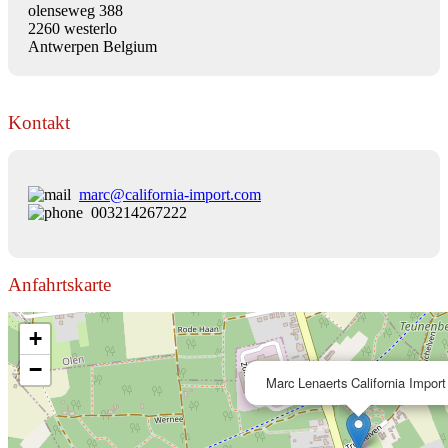
olenseweg 388
2260 westerlo
Antwerpen Belgium
Kontakt
marc@california-import.com
003214267222
Anfahrtskarte
+
−
Marc Lenaerts California Import