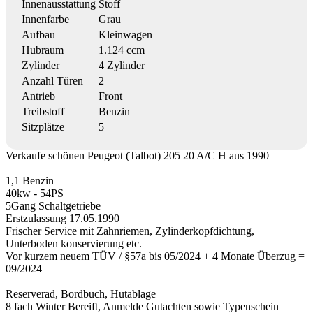
Innenausstattung
Stoff
Innenfarbe
Grau
Aufbau
Kleinwagen
Hubraum
1.124 ccm
Zylinder
4 Zylinder
Anzahl Türen
2
Antrieb
Front
Treibstoff
Benzin
Sitzplätze
5
Verkaufe schönen Peugeot (Talbot) 205 20 A/C H aus 1990
1,1 Benzin
40kw - 54PS
5Gang Schaltgetriebe
Erstzulassung 17.05.1990
Frischer Service mit Zahnriemen, Zylinderkopfdichtung,
Unterboden konservierung etc.
Vor kurzem neuem TÜV / §57a bis 05/2024 + 4 Monate Überzug =
09/2024
Reserverad, Bordbuch, Hutablage
8 fach Winter Bereift, Anmelde Gutachten sowie Typenschein