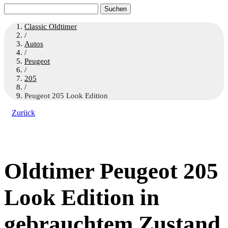
Suchen
nach:
Classic Oldtimer
/
Autos
/
Peugeot
/
205
/
Peugeot 205 Look Edition
Zurück
Oldtimer Peugeot 205
Look Edition in
gebrauchtem Zustand