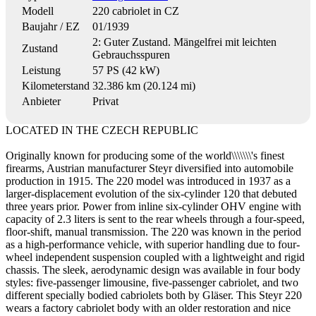
Modell
220 cabriolet in CZ
Baujahr / EZ
01/1939
2: Guter Zustand. Mängelfrei mit leichten
Zustand
Gebrauchsspuren
Leistung
57 PS (42 kW)
Kilometerstand
32.386 km (20.124 mi)
Anbieter
Privat
LOCATED IN THE CZECH REPUBLIC
Originally known for producing some of the world\\\\\\\'s finest
firearms, Austrian manufacturer Steyr diversified into automobile
production in 1915. The 220 model was introduced in 1937 as a
larger-displacement evolution of the six-cylinder 120 that debuted
three years prior. Power from inline six-cylinder OHV engine with
capacity of 2.3 liters is sent to the rear wheels through a four-speed,
floor-shift, manual transmission. The 220 was known in the period
as a high-performance vehicle, with superior handling due to four-
wheel independent suspension coupled with a lightweight and rigid
chassis. The sleek, aerodynamic design was available in four body
styles: five-passenger limousine, five-passenger cabriolet, and two
different specially bodied cabriolets both by Gläser. This Steyr 220
wears a factory cabriolet body with an older restoration and nice