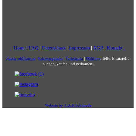
Home
|
FAQ
|
Datenschutz
|
Impressum
|
AGB
|
Kontakt
classic-oldtimer.at
|
Fahrzeugmarkt
|
Teilemarkt
|
Oldtimer
, Teile, Ersatzteile,
suchen, kaufen und verkaufen.
Website by TECH Schmiede