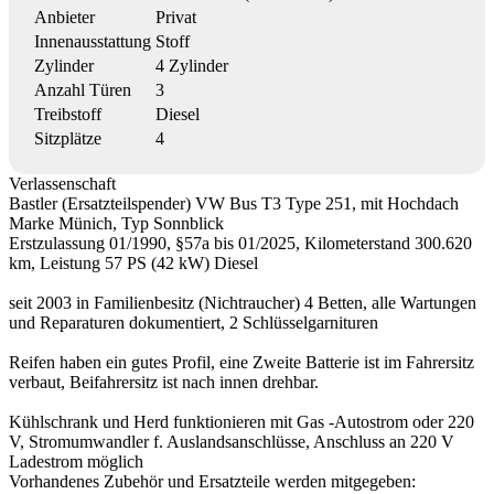
Anbieter
Privat
Innenausstattung
Stoff
Zylinder
4 Zylinder
Anzahl Türen
3
Treibstoff
Diesel
Sitzplätze
4
Verlassenschaft
Bastler (Ersatzteilspender) VW Bus T3 Type 251, mit Hochdach
Marke Münich, Typ Sonnblick
Erstzulassung 01/1990, §57a bis 01/2025, Kilometerstand 300.620
km, Leistung 57 PS (42 kW) Diesel
seit 2003 in Familienbesitz (Nichtraucher) 4 Betten, alle Wartungen
und Reparaturen dokumentiert, 2 Schlüsselgarnituren
Reifen haben ein gutes Profil, eine Zweite Batterie ist im Fahrersitz
verbaut, Beifahrersitz ist nach innen drehbar.
Kühlschrank und Herd funktionieren mit Gas -Autostrom oder 220
V, Stromumwandler f. Auslandsanschlüsse, Anschluss an 220 V
Ladestrom möglich
Vorhandenes Zubehör und Ersatzteile werden mitgegeben: