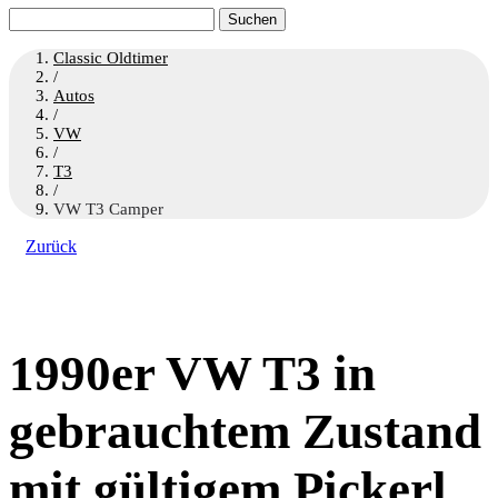
Suchen
nach:
Classic Oldtimer
/
Autos
/
VW
/
T3
/
VW T3 Camper
Zurück
1990er VW T3 in
gebrauchtem Zustand
mit gültigem Pickerl