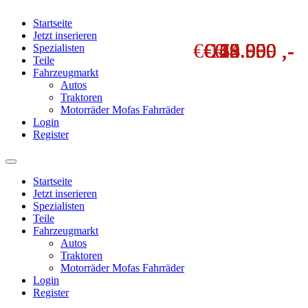
Startseite
Jetzt inserieren
€ 122.000 ,-
€ 75.000 ,-
€ 24.950 ,-
€ 26.900 ,-
€ 54.900 ,-
€ 49.900 ,-
€ 25.900 ,-
€ 49.950 ,-
€ 19.900 ,-
€ 13.999 ,-
€ 68.000 ,-
€ 3.999 ,-
€ 5.500 ,-
Spezialisten
Teile
Fahrzeugmarkt
Autos
Traktoren
Motorräder Mofas Fahrräder
Login
Register
Startseite
Jetzt inserieren
Spezialisten
Teile
Fahrzeugmarkt
Autos
Traktoren
Motorräder Mofas Fahrräder
Login
Register