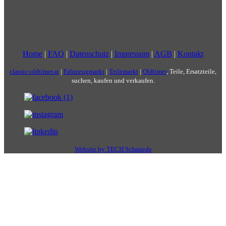
Home
|
FAQ
|
Datenschutz
|
Impressum
|
AGB
|
Kontakt
classic-oldtimer.at
|
Fahrzeugmarkt
|
Teilemarkt
|
Oldtimer
, Teile, Ersatzteile,
suchen, kaufen und verkaufen.
Website by TECH Schmiede