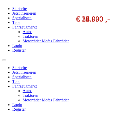
Startseite
Jetzt inserieren
€ 39.900 ,-
€ 14.000 ,-
€ 13.000 ,-
€ 16.990 ,-
Spezialisten
Teile
Fahrzeugmarkt
Autos
Traktoren
Motorräder Mofas Fahrräder
Login
Register
Startseite
Jetzt inserieren
Spezialisten
Teile
Fahrzeugmarkt
Autos
Traktoren
Motorräder Mofas Fahrräder
Login
Register