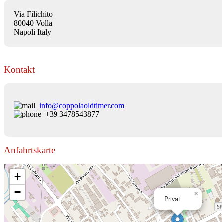
Via Filichito
80040 Volla
Napoli Italy
Kontakt
info@coppolaoldtimer.com
+39 3478543877
Anfahrtskarte
+
−
×
Privat