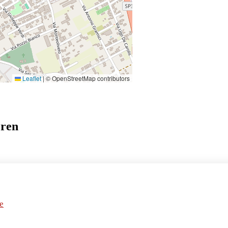
Leaflet
|
© OpenStreetMap contributors
eren
e