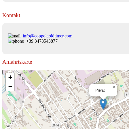
Kontakt
info@coppolaoldtimer.com
+39 3478543877
Anfahrtskarte
+
−
×
Privat