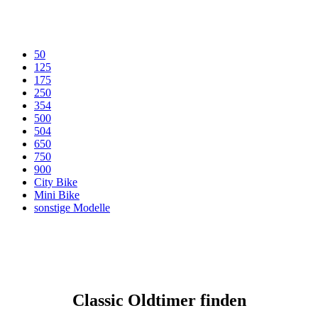
50
125
175
250
354
500
504
650
750
900
City Bike
Mini Bike
sonstige Modelle
Classic Oldtimer finden