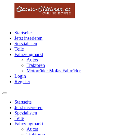
Startseite
Jetzt inserieren
Spezialisten
Teile
Fahrzeugmarkt
Autos
Traktoren
Motorräder Mofas Fahrräder
Login
Register
Startseite
Jetzt inserieren
Spezialisten
Teile
Fahrzeugmarkt
Autos
Traktoren