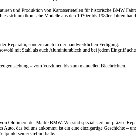
paraturen und Produktion von Karosserieteilen für historische BMW Fahrz
 es sich um ikonische Modelle aus den 1930er bis 1980er Jahren hand
der Reparatur, sondern auch in der handwerklichen Fertigung.
en sowohl mit Stahl als auch Aluminiumblech und bei jedem Eingriff ach
zeugentstehung – vom Verzinnen bis zum manuellen Blechrichten.
ng von Oldtimern der Marke BMW.
Wir sind spezialisiert auf präzise R
 Auto, das bei uns ankommt, ist ein eine einzigartige Geschichte – und u
eitpunkt seiner Geburt hatte.