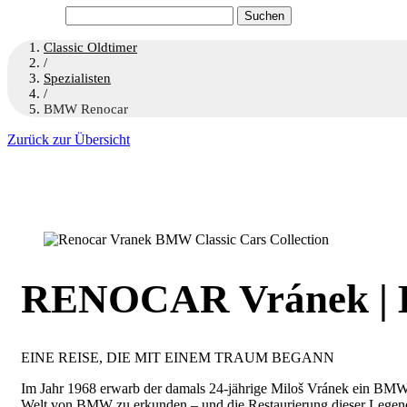
Suchen
nach:
Classic Oldtimer
/
Spezialisten
/
BMW Renocar
Zurück zur Übersicht
RENOCAR Vránek |
EINE REISE, DIE MIT EINEM TRAUM BEGANN
Im Jahr 1968 erwarb der damals 24-jährige Miloš Vránek ein BMW 
Welt von BMW zu erkunden – und die Restaurierung dieser Legend