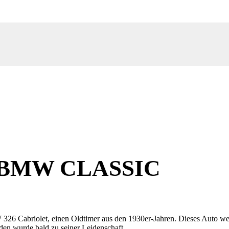
 BMW CLASSIC
326 Cabriolet, einen Oldtimer aus den 1930er-Jahren. Dieses Auto we
en wurde bald zu seiner Leidenschaft.