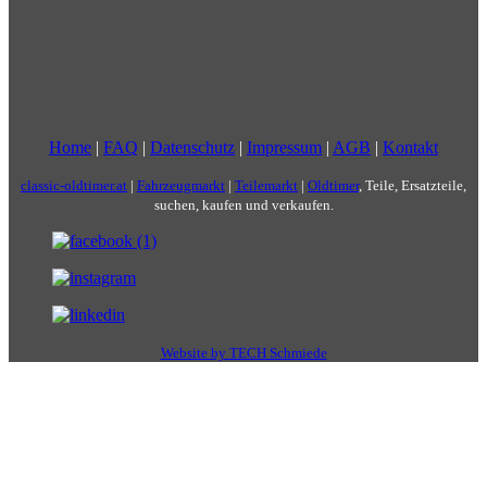
Home
|
FAQ
|
Datenschutz
|
Impressum
|
AGB
|
Kontakt
classic-oldtimer.at
|
Fahrzeugmarkt
|
Teilemarkt
|
Oldtimer
, Teile, Ersatzteile,
suchen, kaufen und verkaufen.
Website by TECH Schmiede