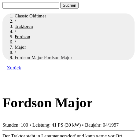
Suchen
nach:
Classic Oldtimer
/
Traktoren
/
Fordson
/
Major
/
Fordson Major Fordson Major
Zurück
Fordson Major
Stunden: 100 • Leistung: 41 PS (30 kW) • Baujahr: 04/1957
Der Traktor steht in Langmannersdorf und kann gerne vor Ort