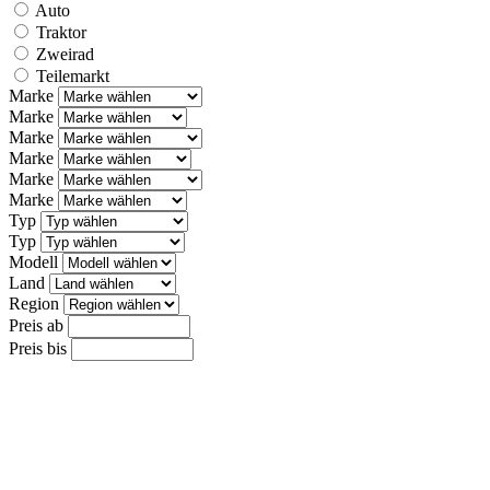
Auto
Traktor
Zweirad
Teilemarkt
Marke
Marke
Marke
Marke
Marke
Marke
Typ
Typ
Modell
Land
Region
Preis ab
Preis bis