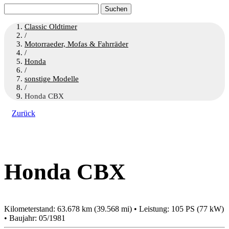
Suchen
nach:
Classic Oldtimer
/
Motorraeder, Mofas & Fahrräder
/
Honda
/
sonstige Modelle
/
Honda CBX
Zurück
Honda CBX
Kilometerstand: 63.678 km (39.568 mi) • Leistung: 105 PS (77 kW)
• Baujahr: 05/1981