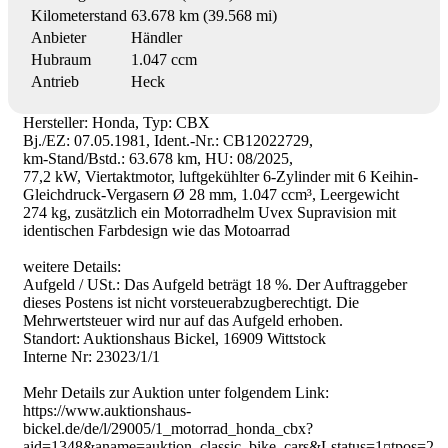
Kilometerstand
63.678 km (39.568 mi)
Anbieter
Händler
Hubraum
1.047 ccm
Antrieb
Heck
Hersteller: Honda, Typ: CBX
Bj./EZ: 07.05.1981, Ident.-Nr.: CB12022729,
km-Stand/Bstd.: 63.678 km, HU: 08/2025,
77,2 kW, Viertaktmotor, luftgekühlter 6-Zylinder mit 6 Keihin-
Gleichdruck-Vergasern Ø 28 mm, 1.047 ccm³, Leergewicht
274 kg, zusätzlich ein Motorradhelm Uvex Supravision mit
identischen Farbdesign wie das Motoarrad
weitere Details:
Aufgeld / USt.: Das Aufgeld beträgt 18 %. Der Auftraggeber
dieses Postens ist nicht vorsteuerabzugberechtigt. Die
Mehrwertsteuer wird nur auf das Aufgeld erhoben.
Standort: Auktionshaus Bickel, 16909 Wittstock
Interne Nr: 23023/1/1
Mehr Details zur Auktion unter folgendem Link:
https://www.auktionshaus-
bickel.de/de/l/29005/1_motorrad_honda_cbx?
aid=1348&aname=auktion_classic_bike_cars&Lstatus=1¤tpos=2