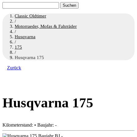
Suchen
nach:
Classic Oldtimer
/
Motorraeder, Mofas & Fahrräder
/
Husqvarna
/
175
/
Husqvarna 175
Zurück
Husqvarna 175
Kilometerstand: • Baujahr: -