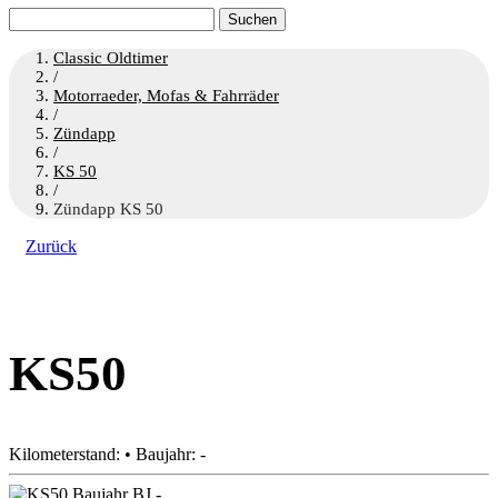
Suchen
nach:
Classic Oldtimer
/
Motorraeder, Mofas & Fahrräder
/
Zündapp
/
KS 50
/
Zündapp KS 50
Zurück
KS50
Kilometerstand: • Baujahr: -