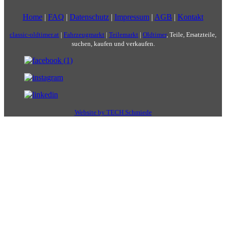
Home
|
FAQ
|
Datenschutz
|
Impressum
|
AGB
|
Kontakt
classic-oldtimer.at
|
Fahrzeugmarkt
|
Teilemarkt
|
Oldtimer
, Teile, Ersatzteile,
suchen, kaufen und verkaufen.
Website by TECH Schmiede