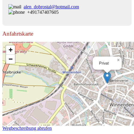
alen_dobrostal@hotmail.com
+491747407605
Anfahrtskarte
+
−
×
Privat
Wegbeschreibung abrufen