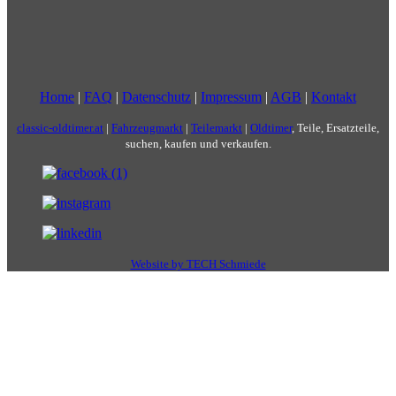
Home
|
FAQ
|
Datenschutz
|
Impressum
|
AGB
|
Kontakt
classic-oldtimer.at
|
Fahrzeugmarkt
|
Teilemarkt
|
Oldtimer
, Teile, Ersatzteile,
suchen, kaufen und verkaufen.
Website by TECH Schmiede