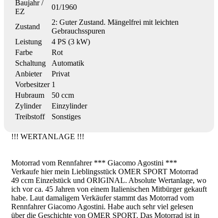
Baujahr /
01/1960
EZ
2: Guter Zustand. Mängelfrei mit leichten
Zustand
Gebrauchsspuren
Leistung
4 PS (3 kW)
Farbe
Rot
Schaltung
Automatik
Anbieter
Privat
Vorbesitzer
1
Hubraum
50 ccm
Zylinder
Einzylinder
Treibstoff
Sonstiges
!!! WERTANLAGE !!!
Motorrad vom Rennfahrer *** Giacomo Agostini ***
Verkaufe hier mein Lieblingsstück OMER SPORT Motorrad
49 ccm Einzelstück und ORIGINAL. Absolute Wertanlage, wo
ich vor ca. 45 Jahren von einem Italienischen Mitbürger gekauft
habe. Laut damaligem Verkäufer stammt das Motorrad vom
Rennfahrer Giacomo Agostini. Habe auch sehr viel gelesen
über die Geschichte von OMER SPORT. Das Motorrad ist in