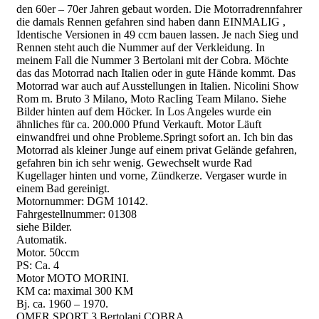
den 60er – 70er Jahren gebaut worden. Die Motorradrennfahrer
die damals Rennen gefahren sind haben dann EINMALIG ,
Identische Versionen in 49 ccm bauen lassen. Je nach Sieg und
Rennen steht auch die Nummer auf der Verkleidung. In
meinem Fall die Nummer 3 Bertolani mit der Cobra. Möchte
das das Motorrad nach Italien oder in gute Hände kommt. Das
Motorrad war auch auf Ausstellungen in Italien. Nicolini Show
Rom m. Bruto 3 Milano, Moto RacIing Team Milano. Siehe
Bilder hinten auf dem Höcker. In Los Angeles wurde ein
ähnliches für ca. 200.000 Pfund Verkauft. Motor Läuft
einwandfrei und ohne Probleme.Springt sofort an. Ich bin das
Motorrad als kleiner Junge auf einem privat Gelände gefahren,
gefahren bin ich sehr wenig. Gewechselt wurde Rad
Kugellager hinten und vorne, Zündkerze. Vergaser wurde in
einem Bad gereinigt.
Motornummer: DGM 10142.
Fahrgestellnummer: 01308
siehe Bilder.
Automatik.
Motor. 50ccm
PS: Ca. 4
Motor MOTO MORINI.
KM ca: maximal 300 KM
Bj. ca. 1960 – 1970.
OMER SPORT 3 Bertolani COBRA.