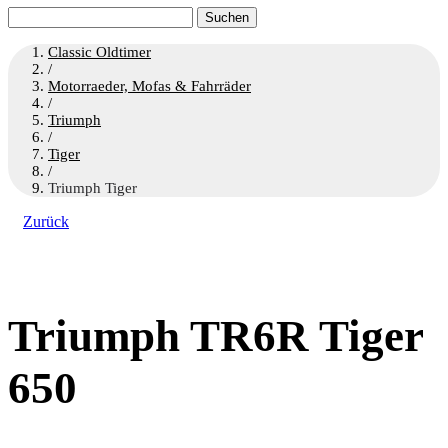
Suchen
nach:
Classic Oldtimer
/
Motorraeder, Mofas & Fahrräder
/
Triumph
/
Tiger
/
Triumph Tiger
Zurück
Triumph TR6R Tiger
650