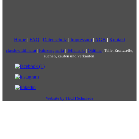
Home
|
FAQ
|
Datenschutz
|
Impressum
|
AGB
|
Kontakt
classic-oldtimer.at
|
Fahrzeugmarkt
|
Teilemarkt
|
Oldtimer
, Teile, Ersatzteile,
suchen, kaufen und verkaufen.
Website by TECH Schmiede