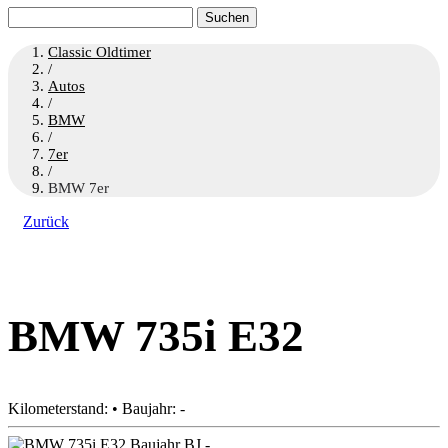
Suchen
nach:
Classic Oldtimer
/
Autos
/
BMW
/
7er
/
BMW 7er
Zurück
BMW 735i E32
Kilometerstand: • Baujahr: -