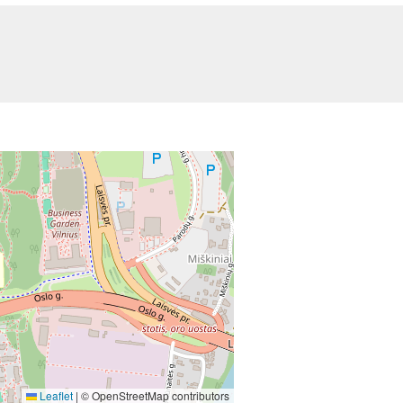
Leaflet
|
© OpenStreetMap contributors