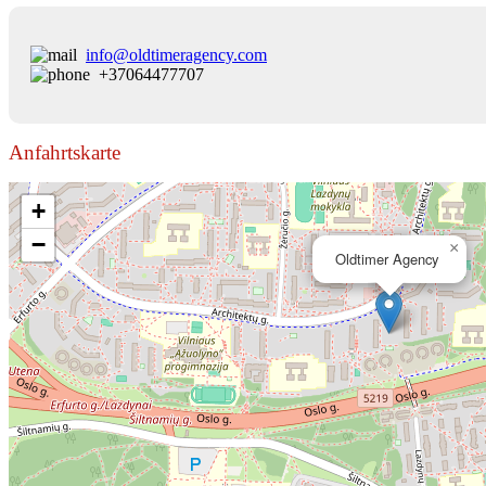
info@oldtimeragency.com
+37064477707
Anfahrtskarte
+
−
×
Oldtimer Agency