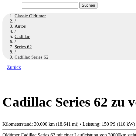
Suchen
nach:
Classic Oldtimer
/
Autos
/
Cadillac
/
Series 62
/
Cadillac Series 62
Zurück
Cadillac Series 62 zu 
Kilometerstand: 30.000 km (18.641 mi) • Leistung: 150 PS (110 kW)
Oldtimer Cadillac Series 62 mit einer Laufleistung von 30000km steht