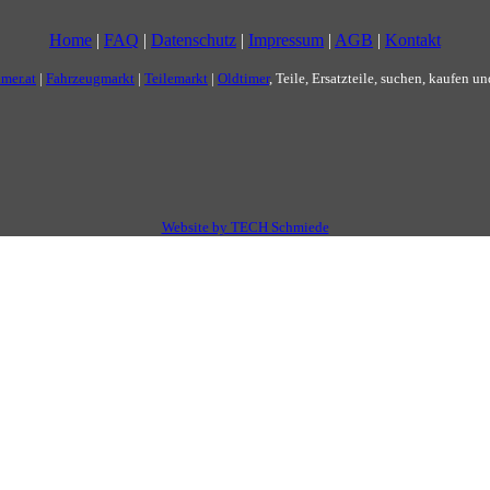
Home
|
FAQ
|
Datenschutz
|
Impressum
|
AGB
|
Kontakt
imer.at
|
Fahrzeugmarkt
|
Teilemarkt
|
Oldtimer
, Teile, Ersatzteile, suchen, kaufen u
Website by TECH Schmiede