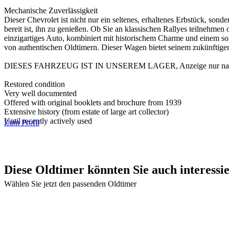
Mechanische Zuverlässigkeit
Dieser Chevrolet ist nicht nur ein seltenes, erhaltenes Erbstück, son
bereit ist, ihn zu genießen. Ob Sie an klassischen Rallyes teilnehmen
einzigartiges Auto, kombiniert mit historischem Charme und einem 
von authentischen Oldtimern. Dieser Wagen bietet seinem zukünftigen
DIESES FAHRZEUG IST IN UNSEREM LAGER, Anzeige nur nach
Restored condition
Very well documented
Offered with original booklets and brochure from 1939
Extensive history (from estate of large art collector)
Until recently actively used
Zum Profil
Diese Oldtimer könnten Sie auch interessi
Wählen Sie jetzt den passenden Oldtimer