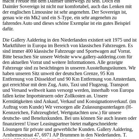
macht Freude mit dem Daimler unterwegs zu sein. Doch ein
Daimler Sovereign ist nicht nur komfortabel, auch das Lenken mit
der englischen Limousine ist sehr angenehm. Der Sovereign ist,
genau wie ein Mk2 und ein S-Type, ein sehr angenehm zu
fahrendes Auto und dieses schöne Exemplar ist ein gutes Beispiel
dafür.
Die Gallery Aaldering in den Niederlanden existiert seit 1975 und ist
Marktführer in Europa im Bereich von klassischen Fahrzeugen. Es
sind immer 400 klassische Fahrzeuge und Sportwagen auf Vorrat.
Bitte besuchen Sie unsere Website www.gallery-aaldering.com für
den aktuellen Vorrat und weitere Informationen. Alle gezeigte
Fahrzeuge sind zu besichtingen in unseren Ausstellungsräumen. Wir
haben unseren Sitz unweit der deutschen Grenze, 95 Km
Entfernung von Düsseldorf und 90 Km Entfernung von Amsterdam,
gut erreichbar mit dem Zug, Auto, Taxi und Flugzeug. Transport
und Versand weltweit kann versorgt werden, innerhalb von Europa
fallen keine Importsteuern oder Zollkosten an. Unsere
Kerntätigkeiten sind Ankauf, Verkauf und Konsignationverkauf. (im
Auftrag vom Kunde) Wir versorgen alle Zulassungsunterlagen (H-
Kennzeichen, Fahrzeugbrief, Wertgutachten usw.) für unsere
deutsche- und Beneluxkunden. Bei uns können Sie auch leasen oder
finanzieren! Unser Leasingpartner bietet maßgeschneiderte
Lösungen für private und gewerbliche Kunden. Gallery Aaldering,
Arnhemsestraat 47, 6971 AP Brummen in den Niederlanden. T.