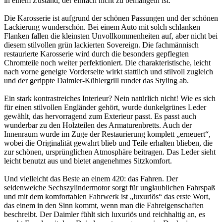
in einem Zustand, der einfach nicht zu bemängeln ist.
Die Karosserie ist aufgrund der schönen Passungen und der schönen
Lackierung wunderschön. Bei einem Auto mit solch schlanken
Flanken fallen die kleinsten Unvollkommenheiten auf, aber nicht bei
diesem stilvollen grün lackierten Sovereign. Die fachmännisch
restaurierte Karosserie wird durch die besonders gepflegten
Chromteile noch weiter perfektioniert. Die charakteristische, leicht
nach vorne geneigte Vorderseite wirkt stattlich und stilvoll zugleich
und der gerippte Daimler-Kühlergrill rundet das Styling ab.
Ein stark kontrastreiches Interieur? Nein natürlich nicht! Wie es sich
für einen stilvollen Engländer gehört, wurde dunkelgrünes Leder
gewählt, das hervorragend zum Exterieur passt. Es passt auch
wunderbar zu den Holzteilen des Armaturenbretts. Auch der
Innenraum wurde im Zuge der Restaurierung komplett „erneuert“,
wobei die Originalität gewahrt blieb und Teile erhalten blieben, die
zur schönen, ursprünglichen Atmosphäre beitragen. Das Leder sieht
leicht benutzt aus und bietet angenehmes Sitzkomfort.
Und vielleicht das Beste an einem 420: das Fahren. Der
seidenweiche Sechszylindermotor sorgt für unglaublichen Fahrspaß
und mit dem komfortablen Fahrwerk ist „luxuriös“ das erste Wort,
das einem in den Sinn kommt, wenn man die Fahreigenschaften
beschreibt. Der Daimler fühlt sich luxuriös und reichhaltig an, es