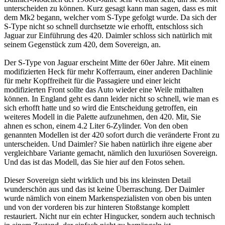
unterscheiden zu können. Kurz gesagt kann man sagen, dass es mit
dem Mk2 begann, welcher vom S-Type gefolgt wurde. Da sich der
S-Type nicht so schnell durchsetzte wie erhofft, entschloss sich
Jaguar zur Einführung des 420. Daimler schloss sich natürlich mit
seinem Gegenstück zum 420, dem Sovereign, an.
Der S-Type von Jaguar erscheint Mitte der 60er Jahre. Mit einem
modifizierten Heck für mehr Kofferraum, einer anderen Dachlinie
für mehr Kopffreiheit für die Passagiere und einer leicht
modifizierten Front sollte das Auto wieder eine Weile mithalten
können. In England geht es dann leider nicht so schnell, wie man es
sich erhofft hatte und so wird die Entscheidung getroffen, ein
weiteres Modell in die Palette aufzunehmen, den 420. Mit, Sie
ahnen es schon, einem 4.2 Liter 6-Zylinder. Von den oben
genannten Modellen ist der 420 sofort durch die veränderte Front zu
unterscheiden. Und Daimler? Sie haben natürlich ihre eigene aber
vergleichbare Variante gemacht, nämlich den luxuriösen Sovereign.
Und das ist das Modell, das Sie hier auf den Fotos sehen.
Dieser Sovereign sieht wirklich und bis ins kleinsten Detail
wunderschön aus und das ist keine Überraschung. Der Daimler
wurde nämlich von einem Markenspezialisten von oben bis unten
und von der vorderen bis zur hinteren Stoßstange komplett
restauriert. Nicht nur ein echter Hingucker, sondern auch technisch