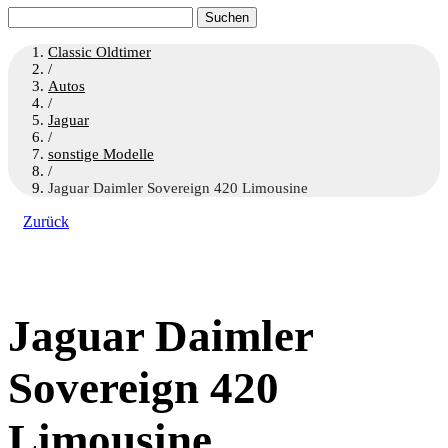
Suchen
nach:
Classic Oldtimer
/
Autos
/
Jaguar
/
sonstige Modelle
/
Jaguar Daimler Sovereign 420 Limousine
Zurück
Jaguar Daimler
Sovereign 420
Limousine