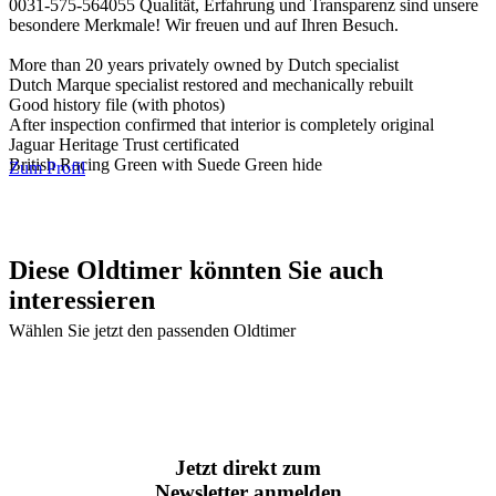
0031-575-564055 Qualität, Erfahrung und Transparenz sind unsere
besondere Merkmale! Wir freuen und auf Ihren Besuch.
More than 20 years privately owned by Dutch specialist
Dutch Marque specialist restored and mechanically rebuilt
Good history file (with photos)
After inspection confirmed that interior is completely original
Jaguar Heritage Trust certificated
British Racing Green with Suede Green hide
Zum Profil
Diese Oldtimer könnten Sie auch
interessieren
Wählen Sie jetzt den passenden Oldtimer
Jetzt direkt zum
Newsletter anmelden