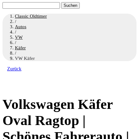
Suchen
nach:
Classic Oldtimer
/
Autos
/
VW
/
Käfer
/
VW Käfer
Zurück
Volkswagen Käfer
Oval Ragtop |
Schönes Fahrerauto |