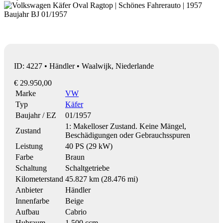
ID: 4227 • Händler • Waalwijk, Niederlande
€ 29.950,00
Marke
VW
Typ
Käfer
Baujahr / EZ
01/1957
1: Makelloser Zustand. Keine Mängel,
Zustand
Beschädigungen oder Gebrauchsspuren
Leistung
40 PS (29 kW)
Farbe
Braun
Schaltung
Schaltgetriebe
Kilometerstand
45.827 km (28.476 mi)
Anbieter
Händler
Innenfarbe
Beige
Aufbau
Cabrio
Hubraum
1.500 ccm