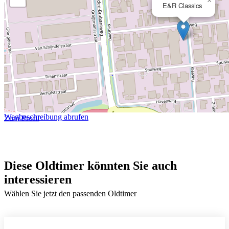
×
E&R Classics
Wegbeschreibung abrufen
Zum Profil
Diese Oldtimer könnten Sie auch
interessieren
Wählen Sie jetzt den passenden Oldtimer