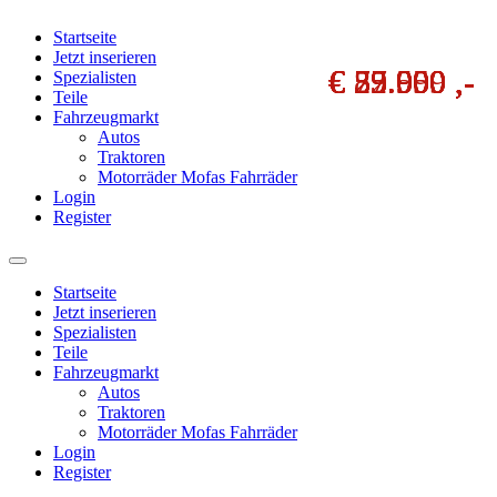
Startseite
Jetzt inserieren
€ 29.999 ,-
€ 37.900 ,-
€ 79.950 ,-
€ 89.950 ,-
€ 35.900 ,-
€ 22.500 ,-
€ 55.000 ,-
€ 55.000 ,-
€ 55.000 ,-
€ 55.000 ,-
Spezialisten
Teile
Fahrzeugmarkt
Autos
Traktoren
Motorräder Mofas Fahrräder
Login
Register
Startseite
Jetzt inserieren
Spezialisten
Teile
Fahrzeugmarkt
Autos
Traktoren
Motorräder Mofas Fahrräder
Login
Register