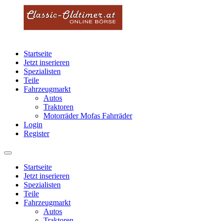
Startseite
Jetzt inserieren
Spezialisten
Teile
Fahrzeugmarkt
Autos
Traktoren
Motorräder Mofas Fahrräder
Login
Register
Startseite
Jetzt inserieren
Spezialisten
Teile
Fahrzeugmarkt
Autos
Traktoren