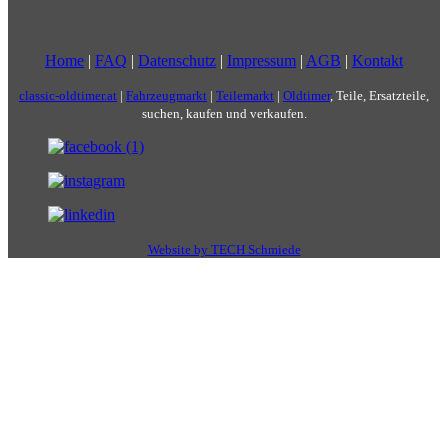
Home
|
FAQ
|
Datenschutz
|
Impressum
|
AGB
|
Kontakt
classic-oldtimer.at
|
Fahrzeugmarkt
|
Teilemarkt
|
Oldtimer
, Teile, Ersatzteile,
suchen, kaufen und verkaufen.
Website by TECH Schmiede