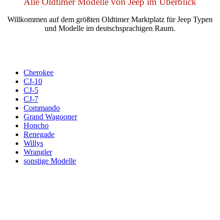
Alle Oldtimer Modelle von Jeep im Überblick
Willkommen auf dem größten Oldtimer Marktplatz für Jeep Typen
und Modelle im deutschsprachigen Raum.
Cherokee
CJ-10
CJ-5
CJ-7
Commando
Grand Wagooner
Honcho
Renegade
Willys
Wrangler
sonstige Modelle