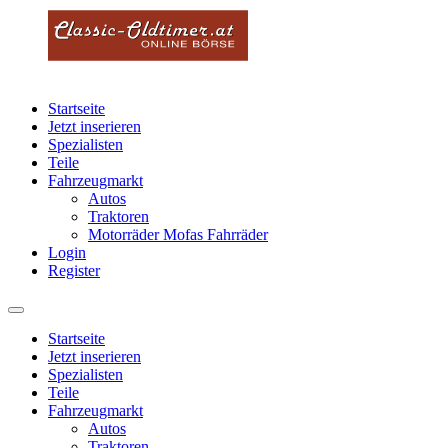
Startseite
Jetzt inserieren
Spezialisten
Teile
Fahrzeugmarkt
Autos
Traktoren
Motorräder Mofas Fahrräder
Login
Register
Startseite
Jetzt inserieren
Spezialisten
Teile
Fahrzeugmarkt
Autos
Traktoren