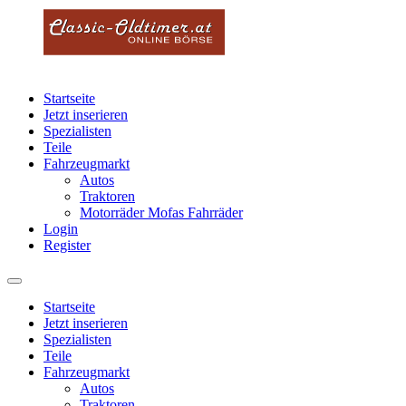
Startseite
Jetzt inserieren
Spezialisten
Teile
Fahrzeugmarkt
Autos
Traktoren
Motorräder Mofas Fahrräder
Login
Register
Startseite
Jetzt inserieren
Spezialisten
Teile
Fahrzeugmarkt
Autos
Traktoren