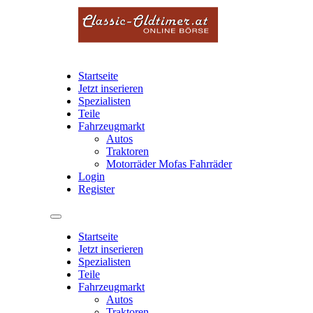
Startseite
Jetzt inserieren
Spezialisten
Teile
Fahrzeugmarkt
Autos
Traktoren
Motorräder Mofas Fahrräder
Login
Register
Startseite
Jetzt inserieren
Spezialisten
Teile
Fahrzeugmarkt
Autos
Traktoren