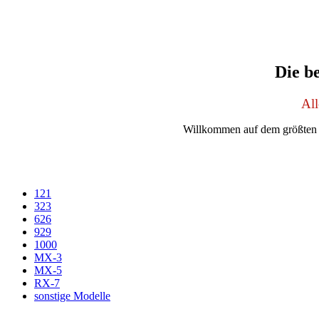
Die b
Al
Willkommen auf dem größten 
121
323
626
929
1000
MX-3
MX-5
RX-7
sonstige Modelle