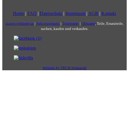
Home
|
FAQ
|
Datenschutz
|
Impressum
|
AGB
|
Kontakt
classic-oldtimer.at
|
Fahrzeugmarkt
|
Teilemarkt
|
Oldtimer
, Teile, Ersatzteile,
suchen, kaufen und verkaufen.
Website by TECH Schmiede