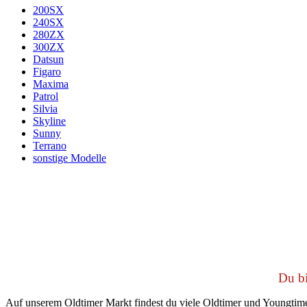
200SX
240SX
280ZX
300ZX
Datsun
Figaro
Maxima
Patrol
Silvia
Skyline
Sunny
Terrano
sonstige Modelle
Du bi
Auf unserem Oldtimer Markt findest du viele Oldtimer und Youngtime