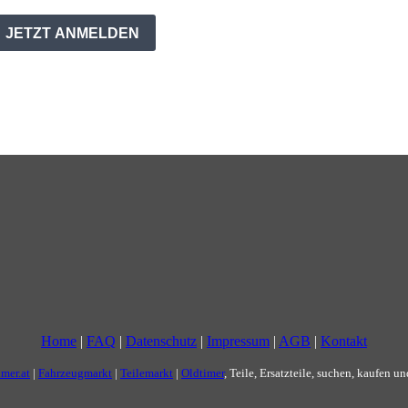
Home
|
FAQ
|
Datenschutz
|
Impressum
|
AGB
|
Kontakt
imer.at
|
Fahrzeugmarkt
|
Teilemarkt
|
Oldtimer
, Teile, Ersatzteile, suchen, kaufen u