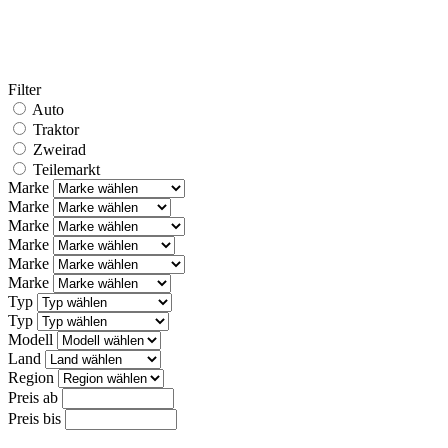
Filter
Auto
Traktor
Zweirad
Teilemarkt
Marke
Marke
Marke
Marke
Marke
Marke
Typ
Typ
Modell
Land
Region
Preis ab
Preis bis