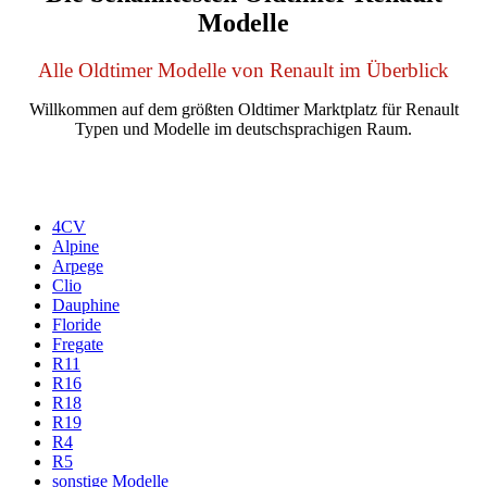
Modelle
Alle Oldtimer Modelle von Renault im Überblick
Willkommen auf dem größten Oldtimer Marktplatz für Renault
Typen und Modelle im deutschsprachigen Raum.
4CV
Alpine
Arpege
Clio
Dauphine
Floride
Fregate
R11
R16
R18
R19
R4
R5
sonstige Modelle