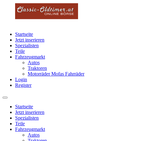
Startseite
Jetzt inserieren
Spezialisten
Teile
Fahrzeugmarkt
Autos
Traktoren
Motorräder Mofas Fahrräder
Login
Register
Startseite
Jetzt inserieren
Spezialisten
Teile
Fahrzeugmarkt
Autos
Traktoren