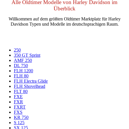
Alle Oldtimer Modelle von Harley Davidson im
Überblick
Willkommen auf dem größten Oldtimer Marktplatz für Harley
Davidson Typen und Modelle im deutschsprachigen Raum.
250
350 GT Sprint
AMF 250
DL 750
FLH 1200
FLH 80
FLH Electra Glide
FLH Shovelhead
FLT 80
FXE
FXR
FXRT
FXS
KR 750
S 125
SX 125