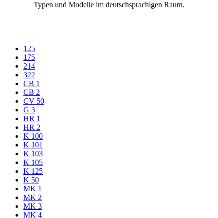
Typen und Modelle im deutschsprachigen Raum.
125
175
214
322
CB 1
CB 2
CV 50
G 3
HR 1
HR 2
K 100
K 101
K 103
K 105
K 125
K 50
MK 1
MK 2
MK 3
MK 4