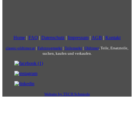
Home
|
FAQ
|
Datenschutz
|
Impressum
|
AGB
|
Kontakt
classic-oldtimer.at
|
Fahrzeugmarkt
|
Teilemarkt
|
Oldtimer
, Teile, Ersatzteile,
suchen, kaufen und verkaufen.
Website by TECH Schmiede