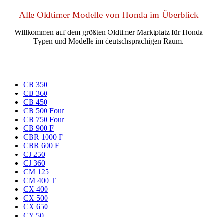
Alle Oldtimer Modelle von Honda im Überblick
Willkommen auf dem größten Oldtimer Marktplatz für Honda
Typen und Modelle im deutschsprachigen Raum.
CB 350
CB 360
CB 450
CB 500 Four
CB 750 Four
CB 900 F
CBR 1000 F
CBR 600 F
CJ 250
CJ 360
CM 125
CM 400 T
CX 400
CX 500
CX 650
CY 50