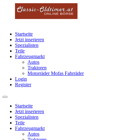
Startseite
Jetzt inserieren
Spezialisten
Teile
Fahrzeugmarkt
Autos
Traktoren
Motorräder Mofas Fahrräder
Login
Register
Startseite
Jetzt inserieren
Spezialisten
Teile
Fahrzeugmarkt
Autos
Traktoren