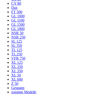
CY 80
Dax
FT 500
GL 1000
GL 1100
GL 1500
GL 1800
NSR 50
NSR 250
SL 125
SL 350
TL 125
TL 250
VFR 750
XL 125
XL 250
XL 350
XL 50
XL 600
Z 50
Gespann
sonstige Modelle