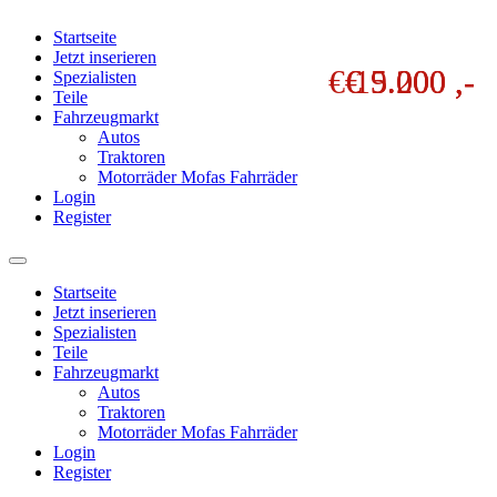
Startseite
Jetzt inserieren
€ 15.000 ,-
€ 9.200 ,-
€ 5.000 ,-
Spezialisten
Teile
Fahrzeugmarkt
Autos
Traktoren
Motorräder Mofas Fahrräder
Login
Register
Startseite
Jetzt inserieren
Spezialisten
Teile
Fahrzeugmarkt
Autos
Traktoren
Motorräder Mofas Fahrräder
Login
Register