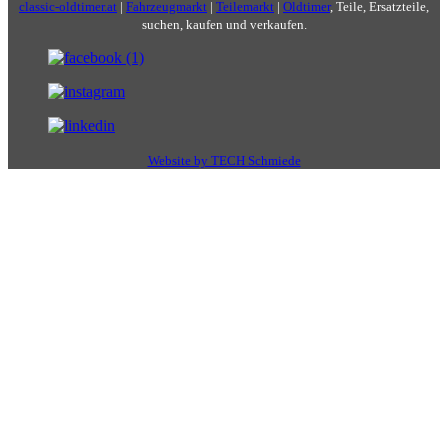
classic-oldtimer.at
|
Fahrzeugmarkt
|
Teilemarkt
|
Oldtimer
, Teile, Ersatzteile,
suchen, kaufen und verkaufen.
Website by TECH Schmiede