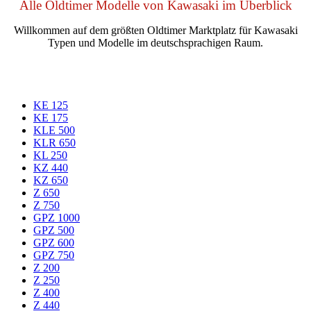
Alle Oldtimer Modelle von Kawasaki im Überblick
Willkommen auf dem größten Oldtimer Marktplatz für Kawasaki
Typen und Modelle im deutschsprachigen Raum.
KE 125
KE 175
KLE 500
KLR 650
KL 250
KZ 440
KZ 650
Z 650
Z 750
GPZ 1000
GPZ 500
GPZ 600
GPZ 750
Z 200
Z 250
Z 400
Z 440