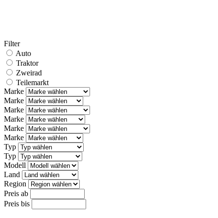
Filter
Auto
Traktor
Zweirad
Teilemarkt
Marke
Marke
Marke
Marke
Marke
Marke
Typ
Typ
Modell
Land
Region
Preis ab
Preis bis