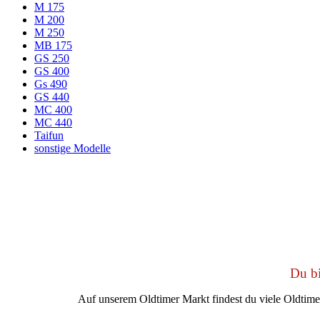
M 175
M 200
M 250
MB 175
GS 250
GS 400
Gs 490
GS 440
MC 400
MC 440
Taifun
sonstige Modelle
Du bi
Auf unserem Oldtimer Markt findest du viele Oldtim