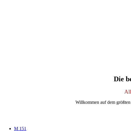
Die b
Al
Willkommen auf dem größten 
M 151