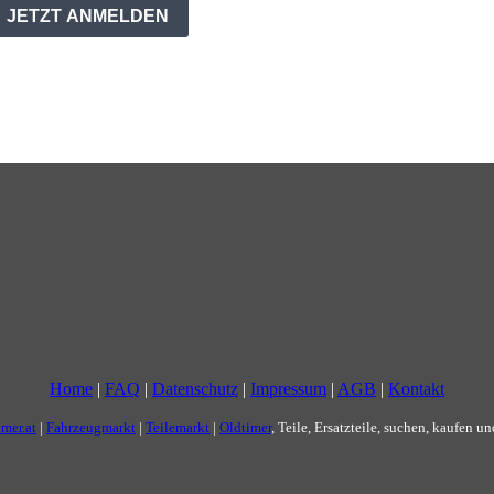
Home
|
FAQ
|
Datenschutz
|
Impressum
|
AGB
|
Kontakt
imer.at
|
Fahrzeugmarkt
|
Teilemarkt
|
Oldtimer
, Teile, Ersatzteile, suchen, kaufen u