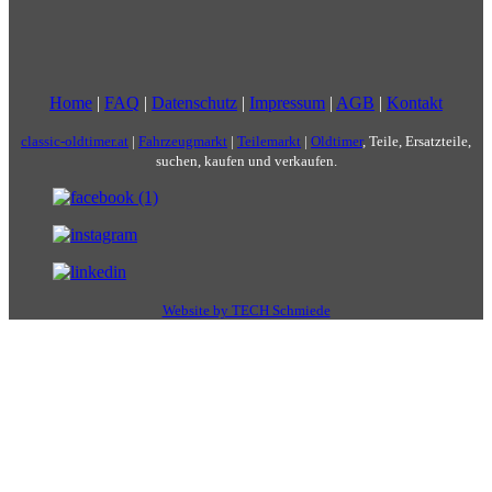
Home
|
FAQ
|
Datenschutz
|
Impressum
|
AGB
|
Kontakt
classic-oldtimer.at
|
Fahrzeugmarkt
|
Teilemarkt
|
Oldtimer
, Teile, Ersatzteile,
suchen, kaufen und verkaufen.
Website by TECH Schmiede