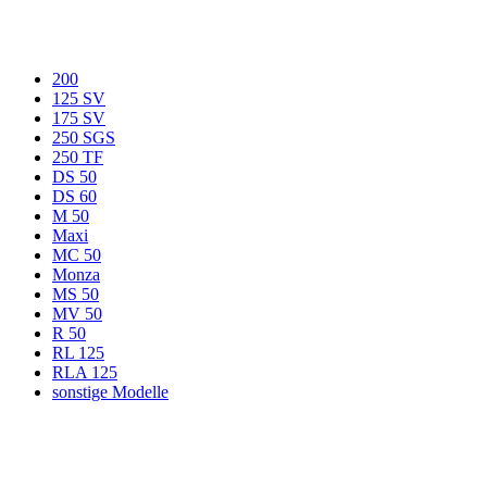
200
125 SV
175 SV
250 SGS
250 TF
DS 50
DS 60
M 50
Maxi
MC 50
Monza
MS 50
MV 50
R 50
RL 125
RLA 125
sonstige Modelle