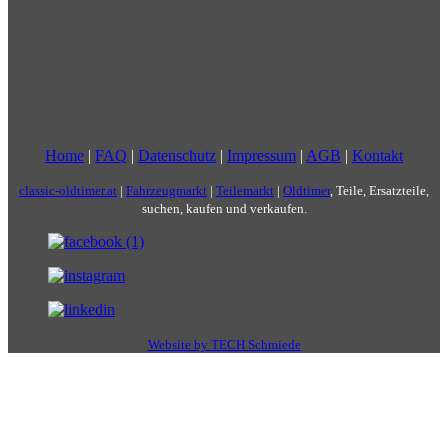
Home
|
FAQ
|
Datenschutz
|
Impressum
|
AGB
|
Kontakt
classic-oldtimer.at
|
Fahrzeugmarkt
|
Teilemarkt
|
Oldtimer
, Teile, Ersatzteile,
suchen, kaufen und verkaufen.
Website by TECH Schmiede