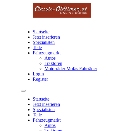
Startseite
Jetzt inserieren
Spezialisten
Teile
Fahrzeugmarkt
Autos
Traktoren
Motorräder Mofas Fahrräder
Login
Register
Startseite
Jetzt inserieren
Spezialisten
Teile
Fahrzeugmarkt
Autos
Traktoren