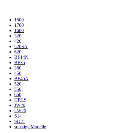
1500
1700
1600
320
420
520SA
620
BF14N
BF35
350
450
BF45A
520
550
650
HRL9
JW20
LW20
S14
SD21
sonstige Modelle