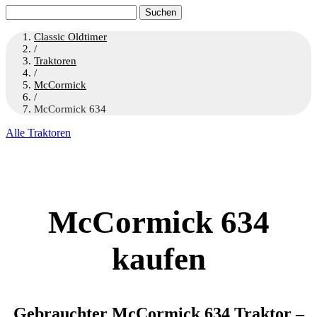
Suchen
nach:
Classic Oldtimer
/
Traktoren
/
McCormick
/
McCormick 634
Alle Traktoren
McCormick 634
kaufen
Gebrauchter McCormick 634 Traktor –