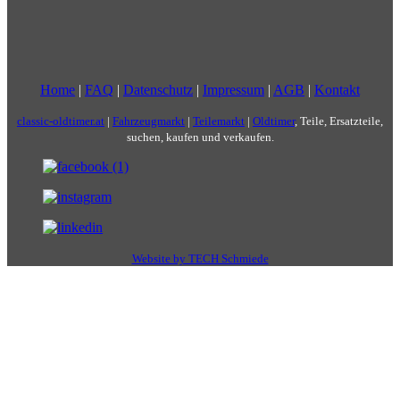
Home
|
FAQ
|
Datenschutz
|
Impressum
|
AGB
|
Kontakt
classic-oldtimer.at
|
Fahrzeugmarkt
|
Teilemarkt
|
Oldtimer
, Teile, Ersatzteile,
suchen, kaufen und verkaufen.
Website by TECH Schmiede