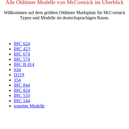
Alle Oldtimer Modelle von McCormick im Überblick
Willkommen auf dem größten Oldtimer Marktplatz für McCormick
Typen und Modelle im deutschsprachigen Raum.
IHC 624
IHC 423
IHC 674
IHC 574
IHC B 414
634
D219
354
IHC 844
IHC 824
IHC 533
IHC 544
sonstige Modelle