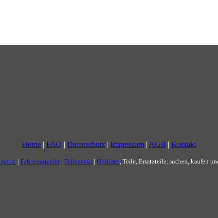
Home
|
FAQ
|
Datenschutz
|
Impressum
|
AGB
|
Kontakt
imer.at
|
Fahrzeugmarkt
|
Teilemarkt
|
Oldtimer
, Teile, Ersatzteile, suchen, kaufen u