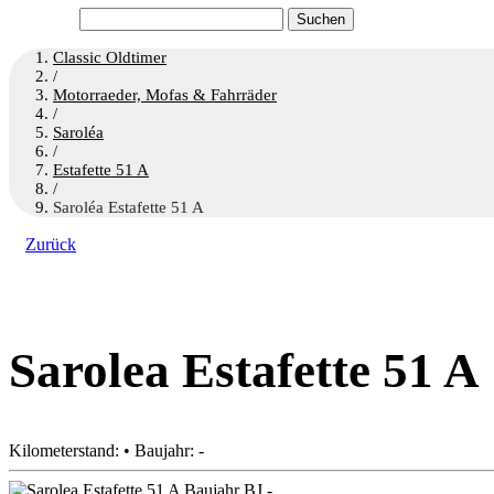
Suchen
nach:
Classic Oldtimer
/
Motorraeder, Mofas & Fahrräder
/
Saroléa
/
Estafette 51 A
/
Saroléa Estafette 51 A
Zurück
Sarolea Estafette 51 A
Kilometerstand: • Baujahr: -