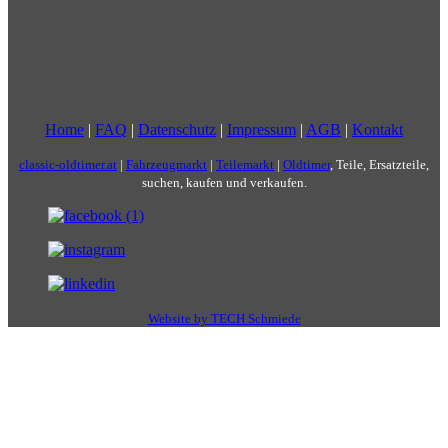
Home
|
FAQ
|
Datenschutz
|
Impressum
|
AGB
|
Kontakt
classic-oldtimer.at
|
Fahrzeugmarkt
|
Teilemarkt
|
Oldtimer
, Teile, Ersatzteile,
suchen, kaufen und verkaufen.
Website by TECH Schmiede