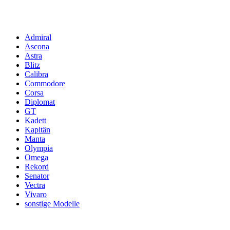
Admiral
Ascona
Astra
Blitz
Calibra
Commodore
Corsa
Diplomat
GT
Kadett
Kapitän
Manta
Olympia
Omega
Rekord
Senator
Vectra
Vivaro
sonstige Modelle