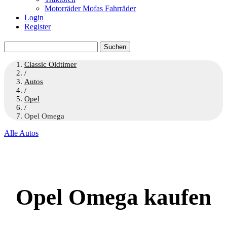
Motorräder Mofas Fahrräder
Login
Register
Suchen
nach:
Classic Oldtimer
/
Autos
/
Opel
/
Opel Omega
Alle Autos
Opel Omega kaufen