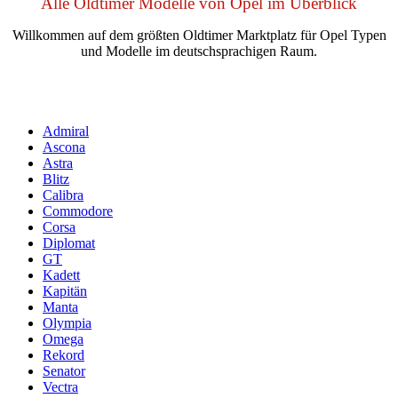
Alle Oldtimer Modelle von Opel im Überblick
Willkommen auf dem größten Oldtimer Marktplatz für Opel Typen
und Modelle im deutschsprachigen Raum.
Admiral
Ascona
Astra
Blitz
Calibra
Commodore
Corsa
Diplomat
GT
Kadett
Kapitän
Manta
Olympia
Omega
Rekord
Senator
Vectra