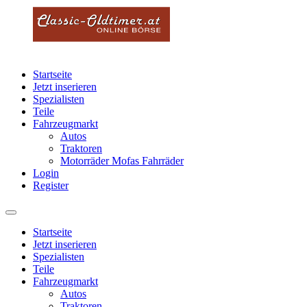
Startseite
Jetzt inserieren
Spezialisten
Teile
Fahrzeugmarkt
Autos
Traktoren
Motorräder Mofas Fahrräder
Login
Register
Startseite
Jetzt inserieren
Spezialisten
Teile
Fahrzeugmarkt
Autos
Traktoren