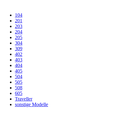
104
201
203
204
205
304
309
402
403
404
405
504
505
508
605
Traveller
sonstige Modelle