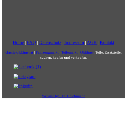
Home
|
FAQ
|
Datenschutz
|
Impressum
|
AGB
|
Kontakt
classic-oldtimer.at
|
Fahrzeugmarkt
|
Teilemarkt
|
Oldtimer
, Teile, Ersatzteile,
suchen, kaufen und verkaufen.
Website by TECH Schmiede