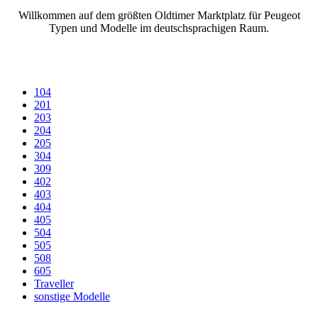
Willkommen auf dem größten Oldtimer Marktplatz für Peugeot
Typen und Modelle im deutschsprachigen Raum.
104
201
203
204
205
304
309
402
403
404
405
504
505
508
605
Traveller
sonstige Modelle