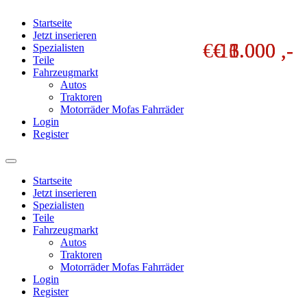
Startseite
Jetzt inserieren
€ 11.000 ,-
€ 3.000 ,-
€ 6.000 ,-
Spezialisten
Teile
Fahrzeugmarkt
Autos
Traktoren
Motorräder Mofas Fahrräder
Login
Register
Startseite
Jetzt inserieren
Spezialisten
Teile
Fahrzeugmarkt
Autos
Traktoren
Motorräder Mofas Fahrräder
Login
Register