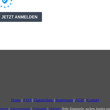
Home
|
FAQ
|
Datenschutz
|
Impressum
|
AGB
|
Kontakt
imer.at
|
Fahrzeugmarkt
|
Teilemarkt
|
Oldtimer
, Teile, Ersatzteile, suchen, kaufen u