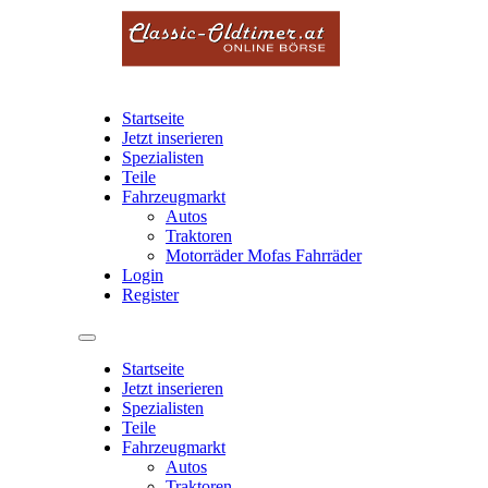
Startseite
Jetzt inserieren
Spezialisten
Teile
Fahrzeugmarkt
Autos
Traktoren
Motorräder Mofas Fahrräder
Login
Register
Startseite
Jetzt inserieren
Spezialisten
Teile
Fahrzeugmarkt
Autos
Traktoren