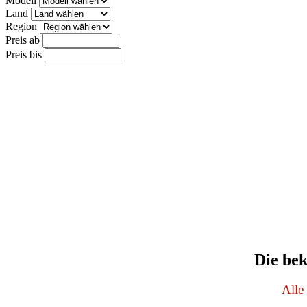
Modell
Land
Region
Preis ab
Preis bis
Die be
Alle